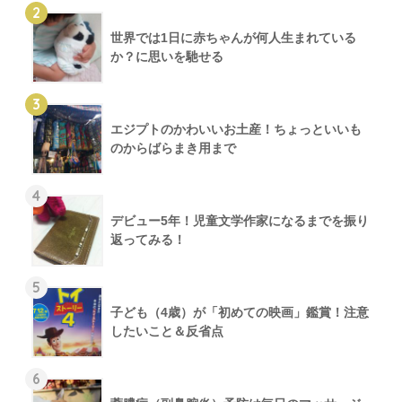
2
世界では1日に赤ちゃんが何人生まれている
か？に思いを馳せる
3
エジプトのかわいいお土産！ちょっといいも
のからばらまき用まで
4
デビュー5年！児童文学作家になるまでを振り
返ってみる！
5
子ども（4歳）が「初めての映画」鑑賞！注意
したいこと＆反省点
6