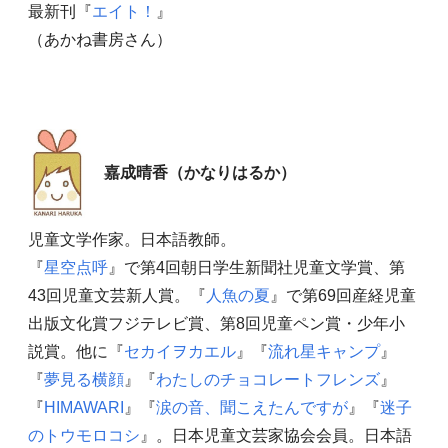
最新刊『
エイト！
』
（あかね書房さん）
嘉成晴香（かなりはるか）
児童文学作家。日本語教師。
『
星空点呼
』で第4回朝日学生新聞社児童文学賞、第
43回児童文芸新人賞。『
人魚の夏
』で第69回産経児童
出版文化賞フジテレビ賞、第8回児童ペン賞・少年小
説賞。他に『
セカイヲカエル
』『
流れ星キャンプ
』
『
夢見る横顔
』『
わたしのチョコレートフレンズ
』
『
HIMAWARI
』『
涙の音、聞こえたんですが
』『
迷子
のトウモロコシ
』。日本児童文芸家協会会員。日本語