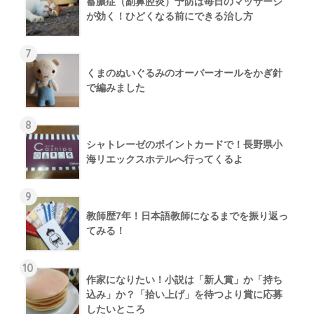
蓄膿症（副鼻腔炎）予防は毎日のマッサージ
が効く！ひどくなる前にできる治し方
7
くまのぬいぐるみのオーバーオールをかぎ針
で編みました
8
シャトレーゼのポイントカードで！長野県小
海リエックスホテルへ行ってくるよ
9
教師歴7年！日本語教師になるまでを振り返っ
てみる！
10
作家になりたい！小説は「新人賞」か「持ち
込み」か？「拾い上げ」を待つより賞に応募
したいところ