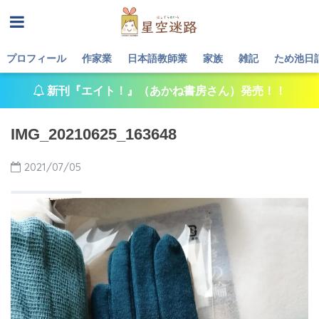
プロフィール
作家業
日本語教師業
家族
雑記
ため池日
新刊『エイト！』（あかね書房さん）発売！！
IMG_20210625_163648
2021/07/05