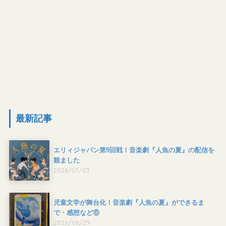
最新記事
エリィジャパン第9回戦！音楽劇『人魚の夏』の配信を
観ました
2026/07/03
児童文学が舞台化！音楽劇『人魚の夏』ができるま
で・感想など⑥
2026/06/29