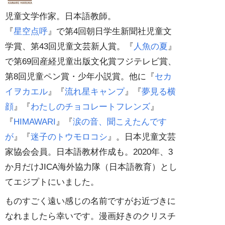
児童文学作家。日本語教師。
『
星空点呼
』で第4回朝日学生新聞社児童文
学賞、第43回児童文芸新人賞。『
人魚の夏
』
で第69回産経児童出版文化賞フジテレビ賞、
第8回児童ペン賞・少年小説賞。他に『
セカ
イヲカエル
』『
流れ星キャンプ
』『
夢見る横
顔
』『
わたしのチョコレートフレンズ
』
『
HIMAWARI
』『
涙の音、聞こえたんです
が
』『
迷子のトウモロコシ
』。日本児童文芸
家協会会員。日本語教材作成も。2020年、3
か月だけJICA海外協力隊（日本語教育）とし
てエジプトにいました。
ものすごく遠い感じの名前ですがお近づきに
なれましたら幸いです。漫画好きのクリスチ