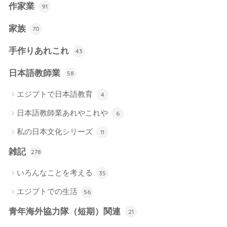
作家業
91
家族
70
手作りあれこれ
43
日本語教師業
58
エジプトで日本語教育
4
日本語教師業あれやこれや
6
私の日本文化シリーズ
11
雑記
278
いろんなことを考える
35
エジプトでの生活
56
青年海外協力隊（短期）関連
21