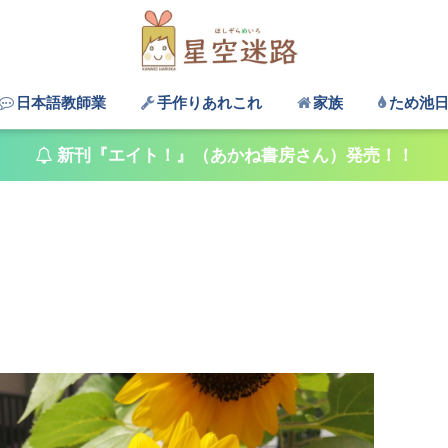
日本語教師業
手作りあれこれ
家族
ため池
新刊『エイト！』（あかね書房さん）発売！！