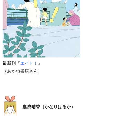
最新刊『
エイト！
』
（あかね書房さん）
嘉成晴香（かなりはるか）