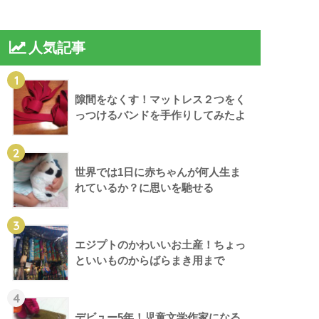
人気記事
1
隙間をなくす！マットレス２つをく
っつけるバンドを手作りしてみたよ
2
世界では1日に赤ちゃんが何人生ま
れているか？に思いを馳せる
3
エジプトのかわいいお土産！ちょっ
といいものからばらまき用まで
4
デビュー5年！児童文学作家になる