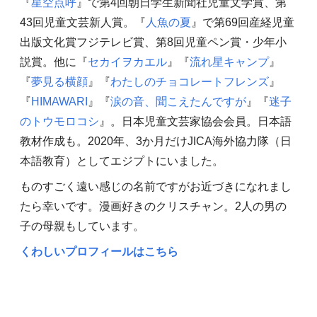
『
星空点呼
』で第4回朝日学生新聞社児童文学賞、第
43回児童文芸新人賞。『
人魚の夏
』で第69回産経児童
出版文化賞フジテレビ賞、第8回児童ペン賞・少年小
説賞。他に『
セカイヲカエル
』『
流れ星キャンプ
』
『
夢見る横顔
』『
わたしのチョコレートフレンズ
』
『
HIMAWARI
』『
涙の音、聞こえたんですが
』『
迷子
のトウモロコシ
』。日本児童文芸家協会会員。日本語
教材作成も。2020年、3か月だけJICA海外協力隊（日
本語教育）としてエジプトにいました。
ものすごく遠い感じの名前ですがお近づきになれまし
たら幸いです。漫画好きのクリスチャン。2人の男の
子の母親もしています。
くわしいプロフィールはこちら