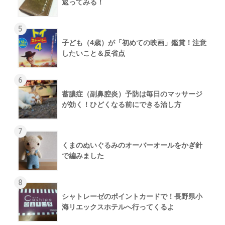
返ってみる！
5
子ども（4歳）が「初めての映画」鑑賞！注意
したいこと＆反省点
6
蓄膿症（副鼻腔炎）予防は毎日のマッサージ
が効く！ひどくなる前にできる治し方
7
くまのぬいぐるみのオーバーオールをかぎ針
で編みました
8
シャトレーゼのポイントカードで！長野県小
海リエックスホテルへ行ってくるよ