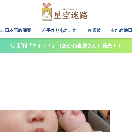
日本語教師業
手作りあれこれ
家族
ため池
新刊『エイト！』（あかね書房さん）発売！！