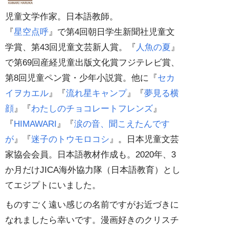
児童文学作家。日本語教師。
『
星空点呼
』で第4回朝日学生新聞社児童文
学賞、第43回児童文芸新人賞。『
人魚の夏
』
で第69回産経児童出版文化賞フジテレビ賞、
第8回児童ペン賞・少年小説賞。他に『
セカ
イヲカエル
』『
流れ星キャンプ
』『
夢見る横
顔
』『
わたしのチョコレートフレンズ
』
『
HIMAWARI
』『
涙の音、聞こえたんです
が
』『
迷子のトウモロコシ
』。日本児童文芸
家協会会員。日本語教材作成も。2020年、3
か月だけJICA海外協力隊（日本語教育）とし
てエジプトにいました。
ものすごく遠い感じの名前ですがお近づきに
なれましたら幸いです。漫画好きのクリスチ