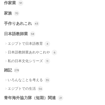
作家業
91
家族
70
手作りあれこれ
43
日本語教師業
58
エジプトで日本語教育
4
日本語教師業あれやこれや
6
私の日本文化シリーズ
11
雑記
278
いろんなことを考える
35
エジプトでの生活
56
青年海外協力隊（短期）関連
21