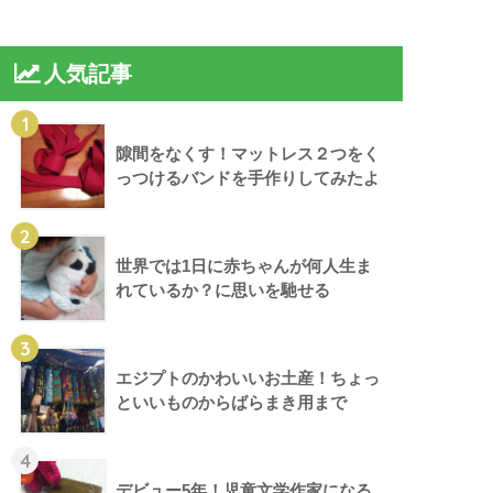
人気記事
1
隙間をなくす！マットレス２つをく
っつけるバンドを手作りしてみたよ
2
世界では1日に赤ちゃんが何人生ま
れているか？に思いを馳せる
3
エジプトのかわいいお土産！ちょっ
といいものからばらまき用まで
4
デビュー5年！児童文学作家になる