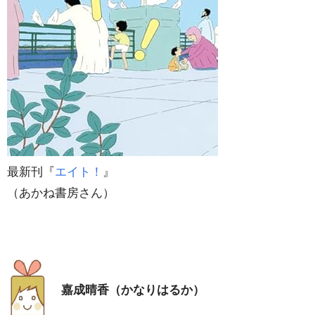
最新刊『
エイト！
』
（あかね書房さん）
嘉成晴香（かなりはるか）