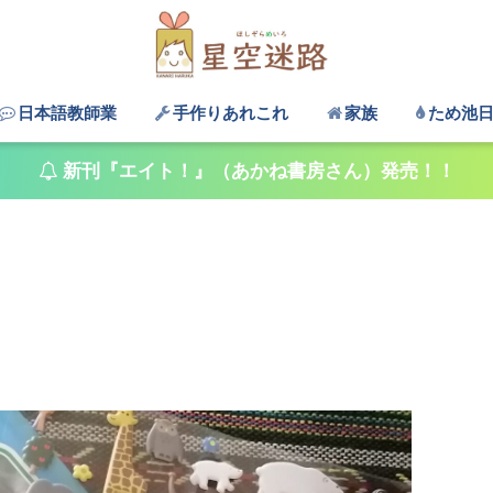
日本語教師業
手作りあれこれ
家族
ため池
新刊『エイト！』（あかね書房さん）発売！！