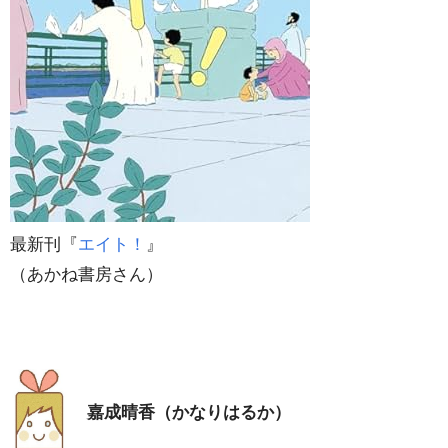
最新刊『
エイト！
』
（あかね書房さん）
嘉成晴香（かなりはるか）