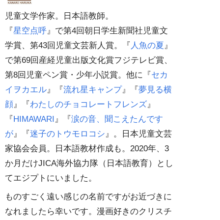
児童文学作家。日本語教師。
『
星空点呼
』で第4回朝日学生新聞社児童文
学賞、第43回児童文芸新人賞。『
人魚の夏
』
で第69回産経児童出版文化賞フジテレビ賞、
第8回児童ペン賞・少年小説賞。他に『
セカ
イヲカエル
』『
流れ星キャンプ
』『
夢見る横
顔
』『
わたしのチョコレートフレンズ
』
『
HIMAWARI
』『
涙の音、聞こえたんです
が
』『
迷子のトウモロコシ
』。日本児童文芸
家協会会員。日本語教材作成も。2020年、3
か月だけJICA海外協力隊（日本語教育）とし
てエジプトにいました。
ものすごく遠い感じの名前ですがお近づきに
なれましたら幸いです。漫画好きのクリスチ