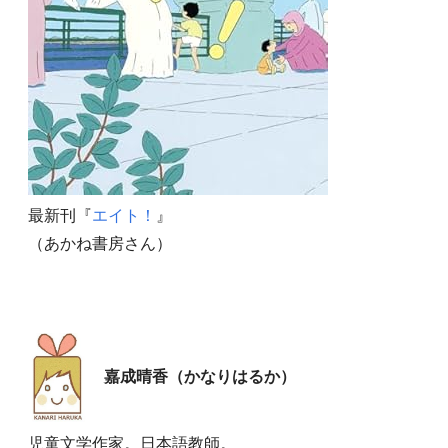
最新刊『
エイト！
』
（あかね書房さん）
嘉成晴香（かなりはるか）
児童文学作家。日本語教師。