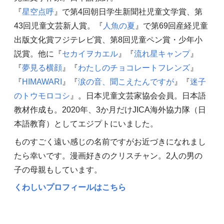
『
星空点呼
』で第4回朝日学生新聞社児童文学賞、第
43回児童文芸新人賞。『
人魚の夏
』で第69回産経児童
出版文化賞フジテレビ賞、第8回児童ペン賞・少年小
説賞。他に『
セカイヲカエル
』『
流れ星キャンプ
』
『
夢見る横顔
』『
わたしのチョコレートフレンズ
』
『
HIMAWARI
』『
涙の音、聞こえたんですが
』『
迷子
のトウモロコシ
』。日本児童文芸家協会会員。日本語
教材作成も。2020年、3か月だけJICA海外協力隊（日
本語教育）としてエジプトにいました。
ものすごく遠い感じの名前ですがお近づきになれまし
たら幸いです。漫画好きのクリスチャン。2人の男の
子の母親もしています。
くわしいプロフィールはこちら