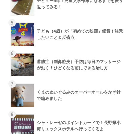
デビュー5年！児童文学作家になるまでを振り
返ってみる！
5
子ども（4歳）が「初めての映画」鑑賞！注意
したいこと＆反省点
6
蓄膿症（副鼻腔炎）予防は毎日のマッサージ
が効く！ひどくなる前にできる治し方
7
くまのぬいぐるみのオーバーオールをかぎ針
で編みました
8
シャトレーゼのポイントカードで！長野県小
海リエックスホテルへ行ってくるよ