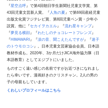
『
星空点呼
』で第4回朝日学生新聞社児童文学賞、第
43回児童文芸新人賞。『
人魚の夏
』で第69回産経児童
出版文化賞フジテレビ賞、第8回児童ペン賞・少年小
説賞。他に『
セカイヲカエル
』『
流れ星キャンプ
』
『
夢見る横顔
』『
わたしのチョコレートフレンズ
』
『
HIMAWARI
』『
涙の音、聞こえたんですが
』『
迷子
のトウモロコシ
』。日本児童文芸家協会会員。日本語
教材作成も。2020年、3か月だけJICA海外協力隊（日
本語教育）としてエジプトにいました。
ものすごく遠い感じの名前ですがお近づきになれまし
たら幸いです。漫画好きのクリスチャン。2人の男の
子の母親もしています。
くわしいプロフィールはこちら