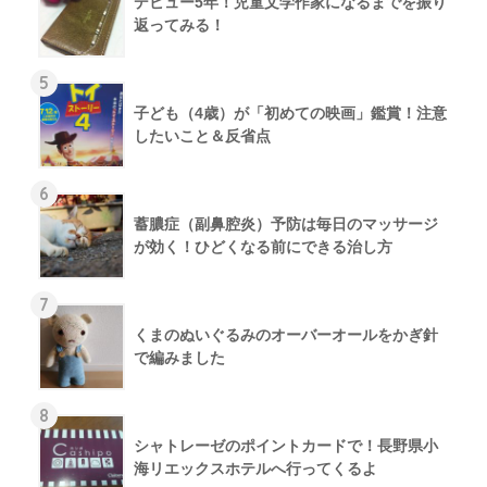
デビュー5年！児童文学作家になるまでを振り
返ってみる！
5
子ども（4歳）が「初めての映画」鑑賞！注意
したいこと＆反省点
6
蓄膿症（副鼻腔炎）予防は毎日のマッサージ
が効く！ひどくなる前にできる治し方
7
くまのぬいぐるみのオーバーオールをかぎ針
で編みました
8
シャトレーゼのポイントカードで！長野県小
海リエックスホテルへ行ってくるよ