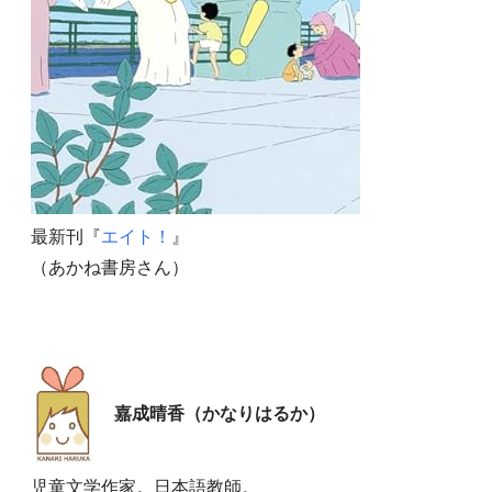
最新刊『
エイト！
』
（あかね書房さん）
嘉成晴香（かなりはるか）
児童文学作家。日本語教師。