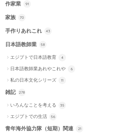
作家業
91
家族
70
手作りあれこれ
43
日本語教師業
58
エジプトで日本語教育
4
日本語教師業あれやこれや
6
私の日本文化シリーズ
11
雑記
278
いろんなことを考える
35
エジプトでの生活
56
青年海外協力隊（短期）関連
21