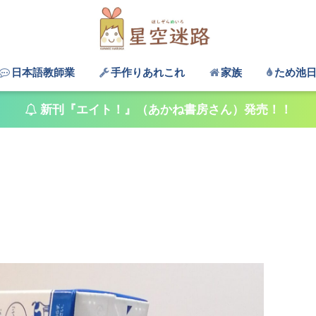
日本語教師業
手作りあれこれ
家族
ため池
新刊『エイト！』（あかね書房さん）発売！！