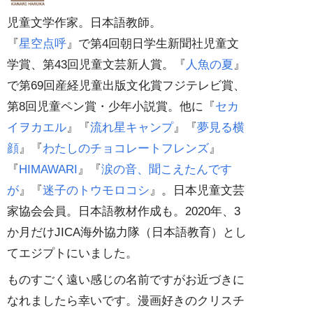
児童文学作家。日本語教師。
『
星空点呼
』で第4回朝日学生新聞社児童文
学賞、第43回児童文芸新人賞。『
人魚の夏
』
で第69回産経児童出版文化賞フジテレビ賞、
第8回児童ペン賞・少年小説賞。他に『
セカ
イヲカエル
』『
流れ星キャンプ
』『
夢見る横
顔
』『
わたしのチョコレートフレンズ
』
『
HIMAWARI
』『
涙の音、聞こえたんです
が
』『
迷子のトウモロコシ
』。日本児童文芸
家協会会員。日本語教材作成も。2020年、3
か月だけJICA海外協力隊（日本語教育）とし
てエジプトにいました。
ものすごく遠い感じの名前ですがお近づきに
なれましたら幸いです。漫画好きのクリスチ