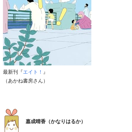
最新刊『
エイト！
』
（あかね書房さん）
嘉成晴香（かなりはるか）