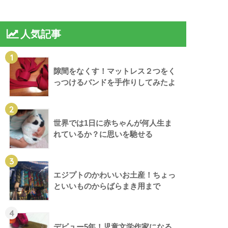
人気記事
1
隙間をなくす！マットレス２つをく
っつけるバンドを手作りしてみたよ
2
世界では1日に赤ちゃんが何人生ま
れているか？に思いを馳せる
3
エジプトのかわいいお土産！ちょっ
といいものからばらまき用まで
4
デビュー5年！児童文学作家になる