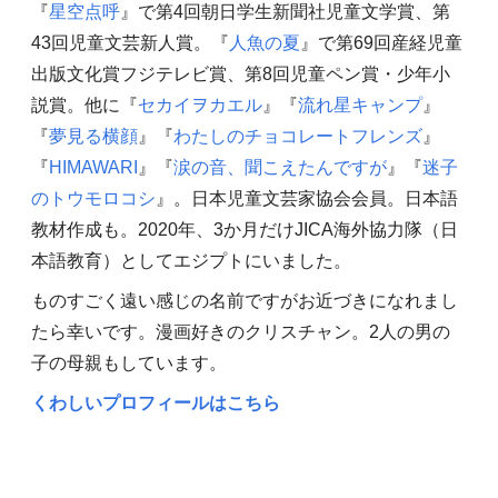
『
星空点呼
』で第4回朝日学生新聞社児童文学賞、第
43回児童文芸新人賞。『
人魚の夏
』で第69回産経児童
出版文化賞フジテレビ賞、第8回児童ペン賞・少年小
説賞。他に『
セカイヲカエル
』『
流れ星キャンプ
』
『
夢見る横顔
』『
わたしのチョコレートフレンズ
』
『
HIMAWARI
』『
涙の音、聞こえたんですが
』『
迷子
のトウモロコシ
』。日本児童文芸家協会会員。日本語
教材作成も。2020年、3か月だけJICA海外協力隊（日
本語教育）としてエジプトにいました。
ものすごく遠い感じの名前ですがお近づきになれまし
たら幸いです。漫画好きのクリスチャン。2人の男の
子の母親もしています。
くわしいプロフィールはこちら