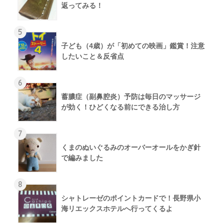
返ってみる！
5
子ども（4歳）が「初めての映画」鑑賞！注意
したいこと＆反省点
6
蓄膿症（副鼻腔炎）予防は毎日のマッサージ
が効く！ひどくなる前にできる治し方
7
くまのぬいぐるみのオーバーオールをかぎ針
で編みました
8
シャトレーゼのポイントカードで！長野県小
海リエックスホテルへ行ってくるよ