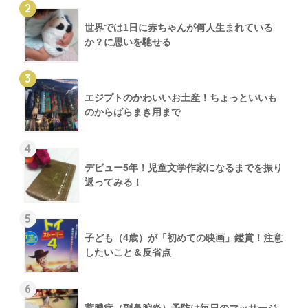
2
世界では1日に赤ちゃんが何人生まれている
か？に思いを馳せる
3
エジプトのかわいいお土産！ちょっといいも
のからばらまき用まで
4
デビュー5年！児童文学作家になるまでを振り
返ってみる！
5
子ども（4歳）が「初めての映画」鑑賞！注意
したいこと＆反省点
6
蓄膿症（副鼻腔炎）予防は毎日のマッサージ