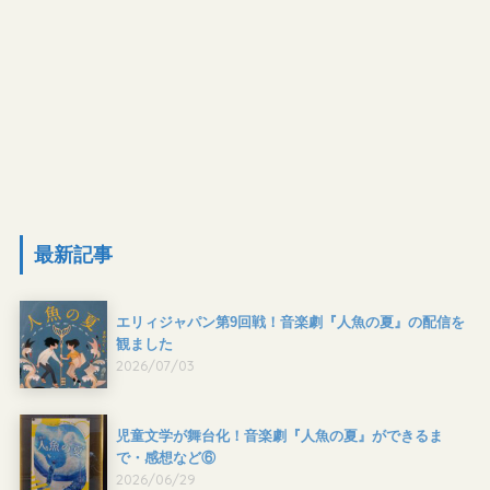
最新記事
エリィジャパン第9回戦！音楽劇『人魚の夏』の配信を
観ました
2026/07/03
児童文学が舞台化！音楽劇『人魚の夏』ができるま
で・感想など⑥
2026/06/29