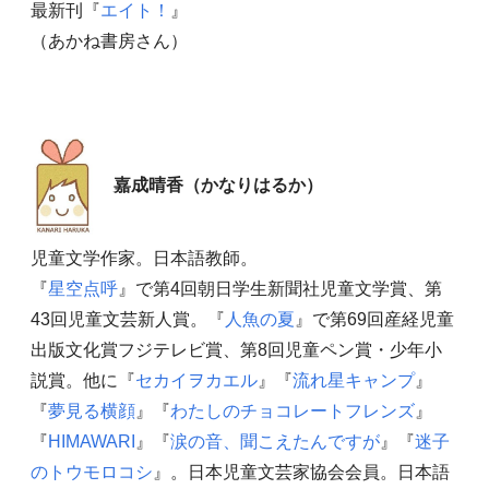
最新刊『
エイト！
』
（あかね書房さん）
嘉成晴香（かなりはるか）
児童文学作家。日本語教師。
『
星空点呼
』で第4回朝日学生新聞社児童文学賞、第
43回児童文芸新人賞。『
人魚の夏
』で第69回産経児童
出版文化賞フジテレビ賞、第8回児童ペン賞・少年小
説賞。他に『
セカイヲカエル
』『
流れ星キャンプ
』
『
夢見る横顔
』『
わたしのチョコレートフレンズ
』
『
HIMAWARI
』『
涙の音、聞こえたんですが
』『
迷子
のトウモロコシ
』。日本児童文芸家協会会員。日本語