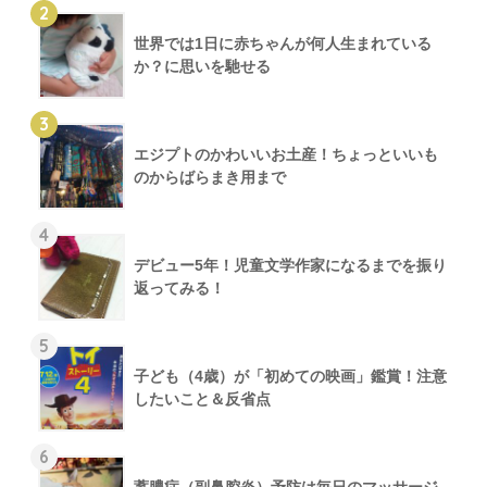
2
世界では1日に赤ちゃんが何人生まれている
か？に思いを馳せる
3
エジプトのかわいいお土産！ちょっといいも
のからばらまき用まで
4
デビュー5年！児童文学作家になるまでを振り
返ってみる！
5
子ども（4歳）が「初めての映画」鑑賞！注意
したいこと＆反省点
6
蓄膿症（副鼻腔炎）予防は毎日のマッサージ