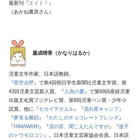
最新刊『
エイト！
』
（あかね書房さん）
嘉成晴香（かなりはるか）
児童文学作家。日本語教師。
『
星空点呼
』で第4回朝日学生新聞社児童文学賞、第
43回児童文芸新人賞。『
人魚の夏
』で第69回産経児童
出版文化賞フジテレビ賞、第8回児童ペン賞・少年小
説賞。他に『
セカイヲカエル
』『
流れ星キャンプ
』
『
夢見る横顔
』『
わたしのチョコレートフレンズ
』
『
HIMAWARI
』『
涙の音、聞こえたんですが
』『
迷子
のトウモロコシ
』。日本児童文芸家協会会員。日本語