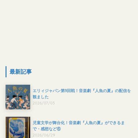
最新記事
エリィジャパン第9回戦！音楽劇『人魚の夏』の配信を
観ました
2026/07/03
児童文学が舞台化！音楽劇『人魚の夏』ができるま
で・感想など⑥
2026/06/29