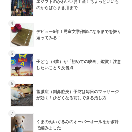
エジプトのかわいいお土産！ちょっといいも
のからばらまき用まで
4
デビュー5年！児童文学作家になるまでを振り
返ってみる！
5
子ども（4歳）が「初めての映画」鑑賞！注意
したいこと＆反省点
6
蓄膿症（副鼻腔炎）予防は毎日のマッサージ
が効く！ひどくなる前にできる治し方
7
くまのぬいぐるみのオーバーオールをかぎ針
で編みました