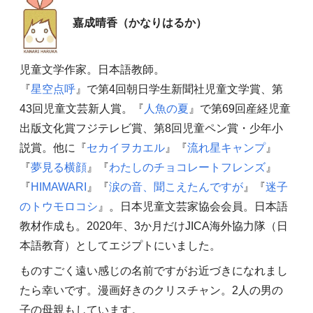
嘉成晴香（かなりはるか）
児童文学作家。日本語教師。
『
星空点呼
』で第4回朝日学生新聞社児童文学賞、第
43回児童文芸新人賞。『
人魚の夏
』で第69回産経児童
出版文化賞フジテレビ賞、第8回児童ペン賞・少年小
説賞。他に『
セカイヲカエル
』『
流れ星キャンプ
』
『
夢見る横顔
』『
わたしのチョコレートフレンズ
』
『
HIMAWARI
』『
涙の音、聞こえたんですが
』『
迷子
のトウモロコシ
』。日本児童文芸家協会会員。日本語
教材作成も。2020年、3か月だけJICA海外協力隊（日
本語教育）としてエジプトにいました。
ものすごく遠い感じの名前ですがお近づきになれまし
たら幸いです。漫画好きのクリスチャン。2人の男の
子の母親もしています。