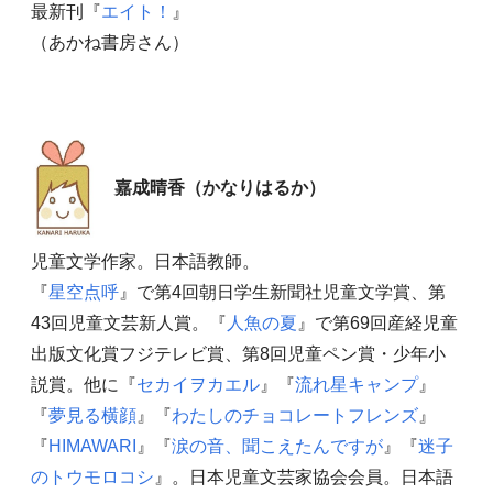
最新刊『
エイト！
』
（あかね書房さん）
嘉成晴香（かなりはるか）
児童文学作家。日本語教師。
『
星空点呼
』で第4回朝日学生新聞社児童文学賞、第
43回児童文芸新人賞。『
人魚の夏
』で第69回産経児童
出版文化賞フジテレビ賞、第8回児童ペン賞・少年小
説賞。他に『
セカイヲカエル
』『
流れ星キャンプ
』
『
夢見る横顔
』『
わたしのチョコレートフレンズ
』
『
HIMAWARI
』『
涙の音、聞こえたんですが
』『
迷子
のトウモロコシ
』。日本児童文芸家協会会員。日本語