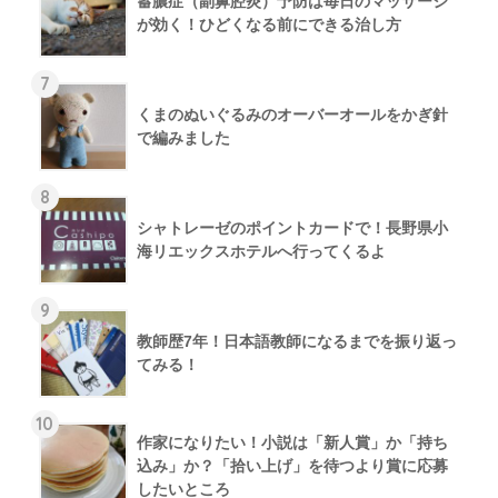
蓄膿症（副鼻腔炎）予防は毎日のマッサージ
が効く！ひどくなる前にできる治し方
7
くまのぬいぐるみのオーバーオールをかぎ針
で編みました
8
シャトレーゼのポイントカードで！長野県小
海リエックスホテルへ行ってくるよ
9
教師歴7年！日本語教師になるまでを振り返っ
てみる！
10
作家になりたい！小説は「新人賞」か「持ち
込み」か？「拾い上げ」を待つより賞に応募
したいところ