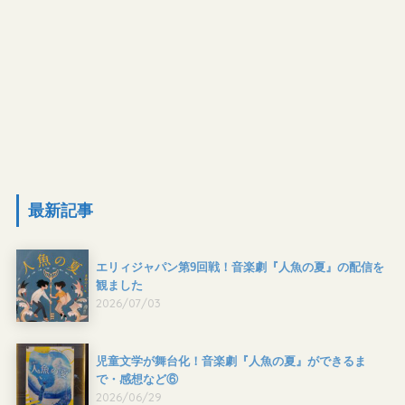
最新記事
エリィジャパン第9回戦！音楽劇『人魚の夏』の配信を
観ました
2026/07/03
児童文学が舞台化！音楽劇『人魚の夏』ができるま
で・感想など⑥
2026/06/29