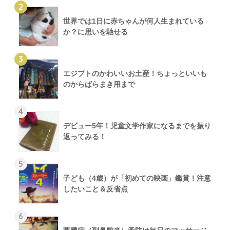
2
世界では1日に赤ちゃんが何人生まれている
か？に思いを馳せる
3
エジプトのかわいいお土産！ちょっといいも
のからばらまき用まで
4
デビュー5年！児童文学作家になるまでを振り
返ってみる！
5
子ども（4歳）が「初めての映画」鑑賞！注意
したいこと＆反省点
6