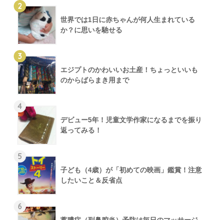
2
世界では1日に赤ちゃんが何人生まれている
か？に思いを馳せる
3
エジプトのかわいいお土産！ちょっといいも
のからばらまき用まで
4
デビュー5年！児童文学作家になるまでを振り
返ってみる！
5
子ども（4歳）が「初めての映画」鑑賞！注意
したいこと＆反省点
6
蓄膿症（副鼻腔炎）予防は毎日のマッサージ