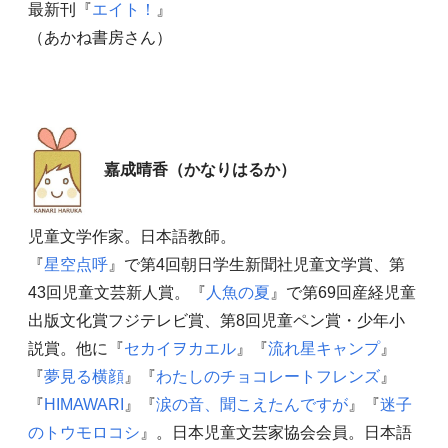
最新刊『
エイト！
』
（あかね書房さん）
嘉成晴香（かなりはるか）
児童文学作家。日本語教師。
『
星空点呼
』で第4回朝日学生新聞社児童文学賞、第
43回児童文芸新人賞。『
人魚の夏
』で第69回産経児童
出版文化賞フジテレビ賞、第8回児童ペン賞・少年小
説賞。他に『
セカイヲカエル
』『
流れ星キャンプ
』
『
夢見る横顔
』『
わたしのチョコレートフレンズ
』
『
HIMAWARI
』『
涙の音、聞こえたんですが
』『
迷子
のトウモロコシ
』。日本児童文芸家協会会員。日本語