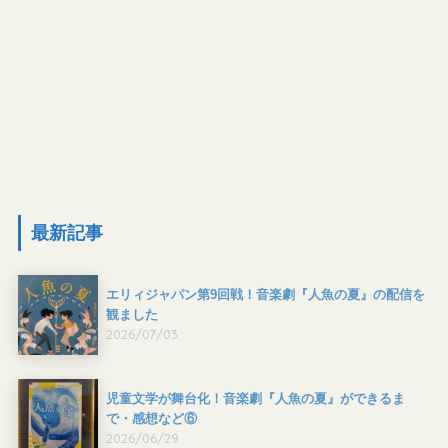
最新記事
エリィジャパン第9回戦！音楽劇『人魚の夏』の配信を
観ました
2026/07/03
児童文学が舞台化！音楽劇『人魚の夏』ができるま
で・感想など⑥
2026/06/29