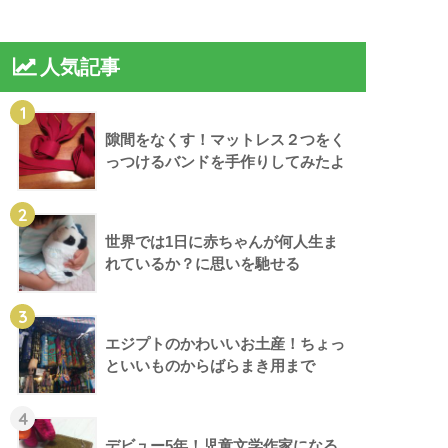
人気記事
1
隙間をなくす！マットレス２つをく
っつけるバンドを手作りしてみたよ
2
世界では1日に赤ちゃんが何人生ま
れているか？に思いを馳せる
3
エジプトのかわいいお土産！ちょっ
といいものからばらまき用まで
4
デビュー5年！児童文学作家になる