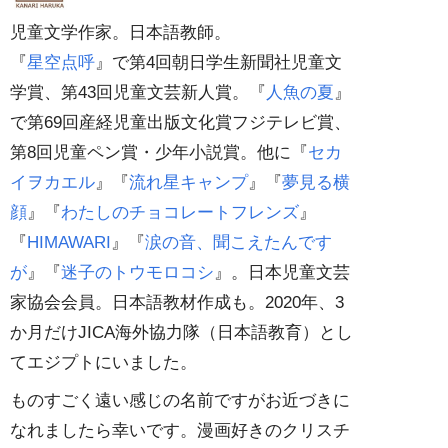
児童文学作家。日本語教師。
『
星空点呼
』で第4回朝日学生新聞社児童文
学賞、第43回児童文芸新人賞。『
人魚の夏
』
で第69回産経児童出版文化賞フジテレビ賞、
第8回児童ペン賞・少年小説賞。他に『
セカ
イヲカエル
』『
流れ星キャンプ
』『
夢見る横
顔
』『
わたしのチョコレートフレンズ
』
『
HIMAWARI
』『
涙の音、聞こえたんです
が
』『
迷子のトウモロコシ
』。日本児童文芸
家協会会員。日本語教材作成も。2020年、3
か月だけJICA海外協力隊（日本語教育）とし
てエジプトにいました。
ものすごく遠い感じの名前ですがお近づきに
なれましたら幸いです。漫画好きのクリスチ