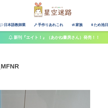
日本語教師業
手作りあれこれ
家族
ため池
新刊『エイト！』（あかね書房さん）発売！！
6_MFNR