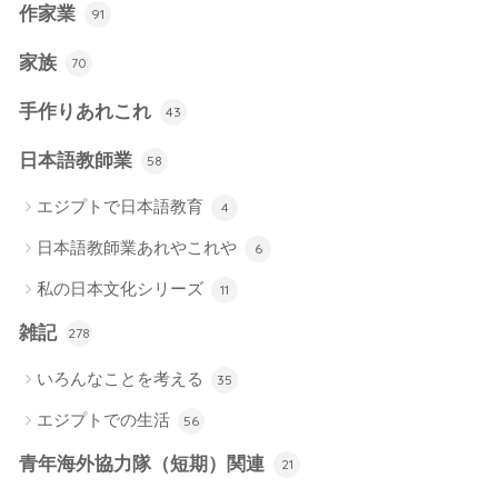
作家業
91
家族
70
手作りあれこれ
43
日本語教師業
58
エジプトで日本語教育
4
日本語教師業あれやこれや
6
私の日本文化シリーズ
11
雑記
278
いろんなことを考える
35
エジプトでの生活
56
青年海外協力隊（短期）関連
21