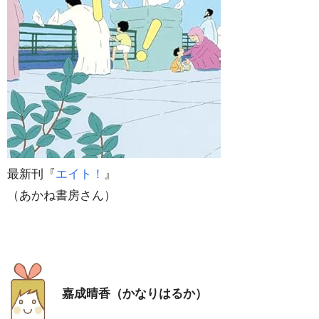
最新刊『
エイト！
』
（あかね書房さん）
嘉成晴香（かなりはるか）