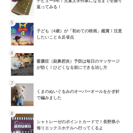
デビュー5年！児童文学作家になるまでを振り
返ってみる！
5
子ども（4歳）が「初めての映画」鑑賞！注意
したいこと＆反省点
6
蓄膿症（副鼻腔炎）予防は毎日のマッサージ
が効く！ひどくなる前にできる治し方
7
くまのぬいぐるみのオーバーオールをかぎ針
で編みました
8
シャトレーゼのポイントカードで！長野県小
海リエックスホテルへ行ってくるよ