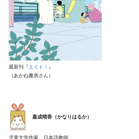
最新刊『
エイト！
』
（あかね書房さん）
嘉成晴香（かなりはるか）
児童文学作家。日本語教師。