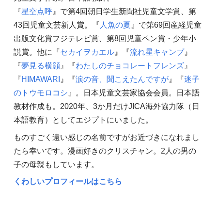
『
星空点呼
』で第4回朝日学生新聞社児童文学賞、第
43回児童文芸新人賞。『
人魚の夏
』で第69回産経児童
出版文化賞フジテレビ賞、第8回児童ペン賞・少年小
説賞。他に『
セカイヲカエル
』『
流れ星キャンプ
』
『
夢見る横顔
』『
わたしのチョコレートフレンズ
』
『
HIMAWARI
』『
涙の音、聞こえたんですが
』『
迷子
のトウモロコシ
』。日本児童文芸家協会会員。日本語
教材作成も。2020年、3か月だけJICA海外協力隊（日
本語教育）としてエジプトにいました。
ものすごく遠い感じの名前ですがお近づきになれまし
たら幸いです。漫画好きのクリスチャン。2人の男の
子の母親もしています。
くわしいプロフィールはこちら