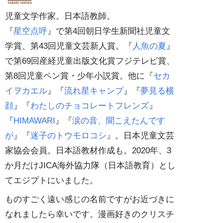
児童文学作家。日本語教師。
『
星空点呼
』で第4回朝日学生新聞社児童文
学賞、第43回児童文芸新人賞。『
人魚の夏
』
で第69回産経児童出版文化賞フジテレビ賞、
第8回児童ペン賞・少年小説賞。他に『
セカ
イヲカエル
』『
流れ星キャンプ
』『
夢見る横
顔
』『
わたしのチョコレートフレンズ
』
『
HIMAWARI
』『
涙の音、聞こえたんです
が
』『
迷子のトウモロコシ
』。日本児童文芸
家協会会員。日本語教材作成も。2020年、3
か月だけJICA海外協力隊（日本語教育）とし
てエジプトにいました。
ものすごく遠い感じの名前ですがお近づきに
なれましたら幸いです。漫画好きのクリスチ