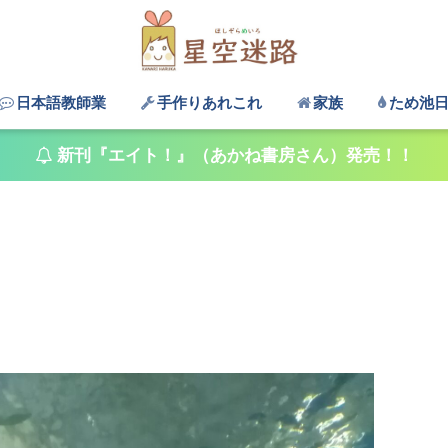
日本語教師業
手作りあれこれ
家族
ため池
新刊『エイト！』（あかね書房さん）発売！！