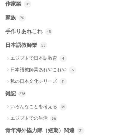
作家業
91
家族
70
手作りあれこれ
43
日本語教師業
58
エジプトで日本語教育
4
日本語教師業あれやこれや
6
私の日本文化シリーズ
11
雑記
278
いろんなことを考える
35
エジプトでの生活
56
青年海外協力隊（短期）関連
21