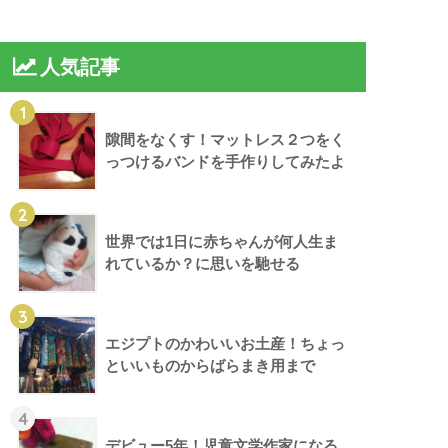
人気記事
1
隙間をなくす！マットレス２つをく
っつけるバンドを手作りしてみたよ
2
世界では1日に赤ちゃんが何人生ま
れているか？に思いを馳せる
3
エジプトのかわいいお土産！ちょっ
といいものからばらまき用まで
4
デビュー5年！児童文学作家になる