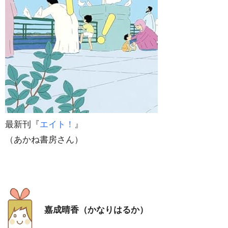
最新刊『
エイト！
』
（あかね書房さん）
嘉成晴香（かなりはるか）