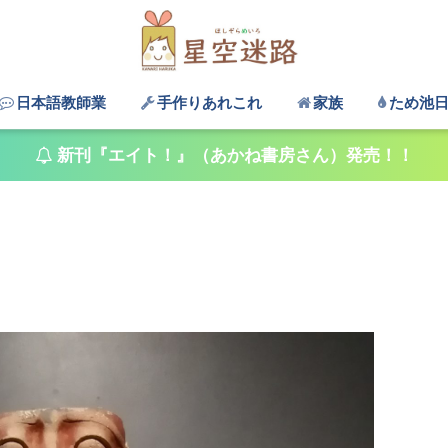
日本語教師業
手作りあれこれ
家族
ため池
新刊『エイト！』（あかね書房さん）発売！！