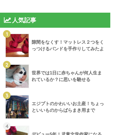
人気記事
1
隙間をなくす！マットレス２つをく
っつけるバンドを手作りしてみたよ
2
世界では1日に赤ちゃんが何人生ま
れているか？に思いを馳せる
3
エジプトのかわいいお土産！ちょっ
といいものからばらまき用まで
4
デビュー5年！児童文学作家になる