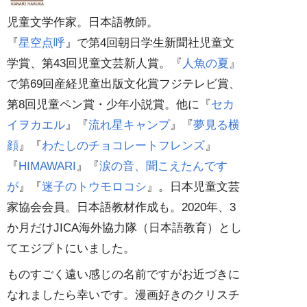
児童文学作家。日本語教師。
『
星空点呼
』で第4回朝日学生新聞社児童文
学賞、第43回児童文芸新人賞。『
人魚の夏
』
で第69回産経児童出版文化賞フジテレビ賞、
第8回児童ペン賞・少年小説賞。他に『
セカ
イヲカエル
』『
流れ星キャンプ
』『
夢見る横
顔
』『
わたしのチョコレートフレンズ
』
『
HIMAWARI
』『
涙の音、聞こえたんです
が
』『
迷子のトウモロコシ
』。日本児童文芸
家協会会員。日本語教材作成も。2020年、3
か月だけJICA海外協力隊（日本語教育）とし
てエジプトにいました。
ものすごく遠い感じの名前ですがお近づきに
なれましたら幸いです。漫画好きのクリスチ