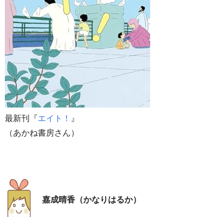
最新刊『
エイト！
』
（あかね書房さん）
嘉成晴香（かなりはるか）