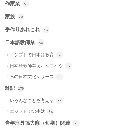
作家業
91
家族
70
手作りあれこれ
43
日本語教師業
58
エジプトで日本語教育
4
日本語教師業あれやこれや
6
私の日本文化シリーズ
11
雑記
278
いろんなことを考える
35
エジプトでの生活
56
青年海外協力隊（短期）関連
21