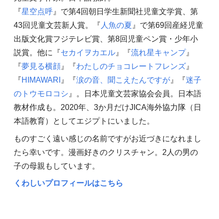
『
星空点呼
』で第4回朝日学生新聞社児童文学賞、第
43回児童文芸新人賞。『
人魚の夏
』で第69回産経児童
出版文化賞フジテレビ賞、第8回児童ペン賞・少年小
説賞。他に『
セカイヲカエル
』『
流れ星キャンプ
』
『
夢見る横顔
』『
わたしのチョコレートフレンズ
』
『
HIMAWARI
』『
涙の音、聞こえたんですが
』『
迷子
のトウモロコシ
』。日本児童文芸家協会会員。日本語
教材作成も。2020年、3か月だけJICA海外協力隊（日
本語教育）としてエジプトにいました。
ものすごく遠い感じの名前ですがお近づきになれまし
たら幸いです。漫画好きのクリスチャン。2人の男の
子の母親もしています。
くわしいプロフィールはこちら