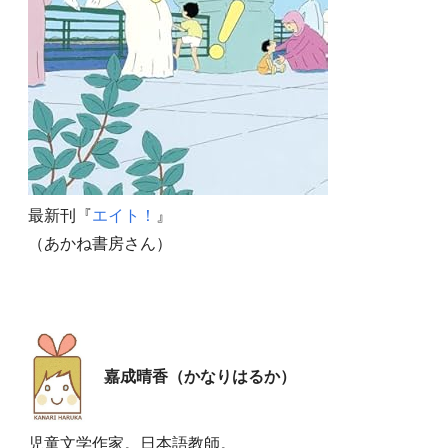
最新刊『
エイト！
』
（あかね書房さん）
嘉成晴香（かなりはるか）
児童文学作家。日本語教師。