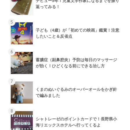
デビュー5年！児童文学作家になるまでを振り
返ってみる！
5
子ども（4歳）が「初めての映画」鑑賞！注意
したいこと＆反省点
6
蓄膿症（副鼻腔炎）予防は毎日のマッサージ
が効く！ひどくなる前にできる治し方
7
くまのぬいぐるみのオーバーオールをかぎ針
で編みました
8
シャトレーゼのポイントカードで！長野県小
海リエックスホテルへ行ってくるよ