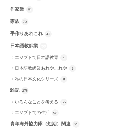
作家業
91
家族
70
手作りあれこれ
43
日本語教師業
58
エジプトで日本語教育
4
日本語教師業あれやこれや
6
私の日本文化シリーズ
11
雑記
278
いろんなことを考える
35
エジプトでの生活
56
青年海外協力隊（短期）関連
21