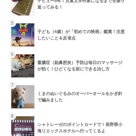
デビュー5年！児童文学作家になるまでを振り
返ってみる！
5
子ども（4歳）が「初めての映画」鑑賞！注意
したいこと＆反省点
6
蓄膿症（副鼻腔炎）予防は毎日のマッサージ
が効く！ひどくなる前にできる治し方
7
くまのぬいぐるみのオーバーオールをかぎ針
で編みました
8
シャトレーゼのポイントカードで！長野県小
海リエックスホテルへ行ってくるよ