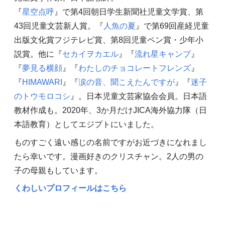
『
星空点呼
』で第4回朝日学生新聞社児童文学賞、第
43回児童文芸新人賞。『
人魚の夏
』で第69回産経児童
出版文化賞フジテレビ賞、第8回児童ペン賞・少年小
説賞。他に『
セカイヲカエル
』『
流れ星キャンプ
』
『
夢見る横顔
』『
わたしのチョコレートフレンズ
』
『
HIMAWARI
』『
涙の音、聞こえたんですが
』『
迷子
のトウモロコシ
』。日本児童文芸家協会会員。日本語
教材作成も。2020年、3か月だけJICA海外協力隊（日
本語教育）としてエジプトにいました。
ものすごく遠い感じの名前ですがお近づきになれまし
たら幸いです。漫画好きのクリスチャン。2人の男の
子の母親もしています。
くわしいプロフィールはこちら