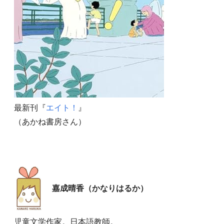
最新刊『
エイト！
』
（あかね書房さん）
嘉成晴香（かなりはるか）
児童文学作家。日本語教師。