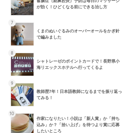
蓄膿症（副鼻腔炎）予防は毎日のマッサージ
が効く！ひどくなる前にできる治し方
7
くまのぬいぐるみのオーバーオールをかぎ針
で編みました
8
シャトレーゼのポイントカードで！長野県小
海リエックスホテルへ行ってくるよ
9
教師歴7年！日本語教師になるまでを振り返っ
てみる！
10
作家になりたい！小説は「新人賞」か「持ち
込み」か？「拾い上げ」を待つより賞に応募
したいところ