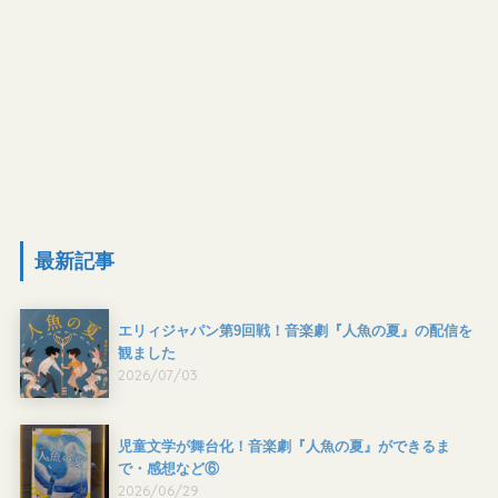
最新記事
エリィジャパン第9回戦！音楽劇『人魚の夏』の配信を
観ました
2026/07/03
児童文学が舞台化！音楽劇『人魚の夏』ができるま
で・感想など⑥
2026/06/29