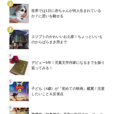
2
世界では1日に赤ちゃんが何人生まれている
か？に思いを馳せる
3
エジプトのかわいいお土産！ちょっといいも
のからばらまき用まで
4
デビュー5年！児童文学作家になるまでを振り
返ってみる！
5
子ども（4歳）が「初めての映画」鑑賞！注意
したいこと＆反省点
6