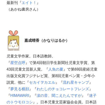
最新刊『
エイト！
』
（あかね書房さん）
嘉成晴香（かなりはるか）
児童文学作家。日本語教師。
『
星空点呼
』で第4回朝日学生新聞社児童文学賞、第
43回児童文芸新人賞。『
人魚の夏
』で第69回産経児童
出版文化賞フジテレビ賞、第8回児童ペン賞・少年小
説賞。他に『
セカイヲカエル
』『
流れ星キャンプ
』
『
夢見る横顔
』『
わたしのチョコレートフレンズ
』
『
HIMAWARI
』『
涙の音、聞こえたんですが
』『
迷子
のトウモロコシ
』。日本児童文芸家協会会員。日本語