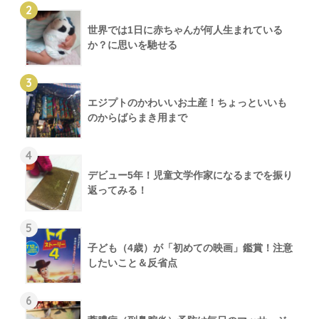
2
世界では1日に赤ちゃんが何人生まれている
か？に思いを馳せる
3
エジプトのかわいいお土産！ちょっといいも
のからばらまき用まで
4
デビュー5年！児童文学作家になるまでを振り
返ってみる！
5
子ども（4歳）が「初めての映画」鑑賞！注意
したいこと＆反省点
6