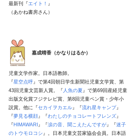
最新刊『
エイト！
』
（あかね書房さん）
嘉成晴香（かなりはるか）
児童文学作家。日本語教師。
『
星空点呼
』で第4回朝日学生新聞社児童文学賞、第
43回児童文芸新人賞。『
人魚の夏
』で第69回産経児童
出版文化賞フジテレビ賞、第8回児童ペン賞・少年小
説賞。他に『
セカイヲカエル
』『
流れ星キャンプ
』
『
夢見る横顔
』『
わたしのチョコレートフレンズ
』
『
HIMAWARI
』『
涙の音、聞こえたんですが
』『
迷子
のトウモロコシ
』。日本児童文芸家協会会員。日本語