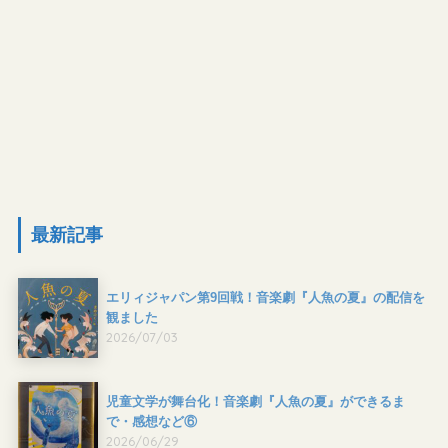
最新記事
エリィジャパン第9回戦！音楽劇『人魚の夏』の配信を
観ました
2026/07/03
児童文学が舞台化！音楽劇『人魚の夏』ができるま
で・感想など⑥
2026/06/29