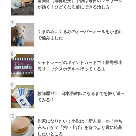
蓄膿症（副鼻腔炎）予防は毎日のマッサージ
が効く！ひどくなる前にできる治し方
7
くまのぬいぐるみのオーバーオールをかぎ針
で編みました
8
シャトレーゼのポイントカードで！長野県小
海リエックスホテルへ行ってくるよ
9
教師歴7年！日本語教師になるまでを振り返っ
てみる！
10
作家になりたい！小説は「新人賞」か「持ち
込み」か？「拾い上げ」を待つより賞に応募
したいところ