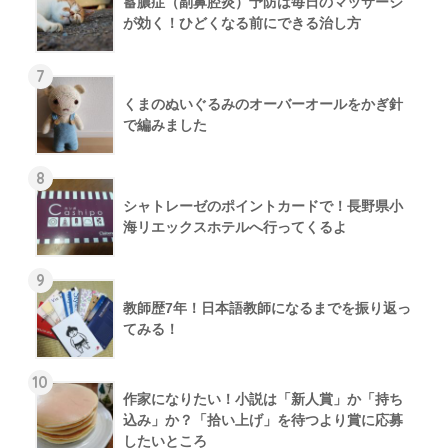
蓄膿症（副鼻腔炎）予防は毎日のマッサージ
が効く！ひどくなる前にできる治し方
7
くまのぬいぐるみのオーバーオールをかぎ針
で編みました
8
シャトレーゼのポイントカードで！長野県小
海リエックスホテルへ行ってくるよ
9
教師歴7年！日本語教師になるまでを振り返っ
てみる！
10
作家になりたい！小説は「新人賞」か「持ち
込み」か？「拾い上げ」を待つより賞に応募
したいところ