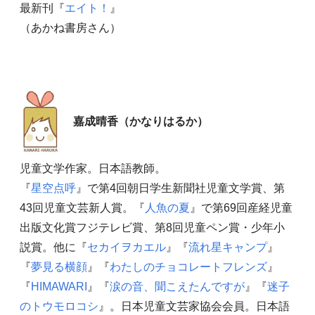
最新刊『
エイト！
』
（あかね書房さん）
嘉成晴香（かなりはるか）
児童文学作家。日本語教師。
『
星空点呼
』で第4回朝日学生新聞社児童文学賞、第
43回児童文芸新人賞。『
人魚の夏
』で第69回産経児童
出版文化賞フジテレビ賞、第8回児童ペン賞・少年小
説賞。他に『
セカイヲカエル
』『
流れ星キャンプ
』
『
夢見る横顔
』『
わたしのチョコレートフレンズ
』
『
HIMAWARI
』『
涙の音、聞こえたんですが
』『
迷子
のトウモロコシ
』。日本児童文芸家協会会員。日本語