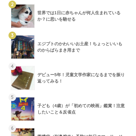
2
世界では1日に赤ちゃんが何人生まれている
か？に思いを馳せる
3
エジプトのかわいいお土産！ちょっといいも
のからばらまき用まで
4
デビュー5年！児童文学作家になるまでを振り
返ってみる！
5
子ども（4歳）が「初めての映画」鑑賞！注意
したいこと＆反省点
6