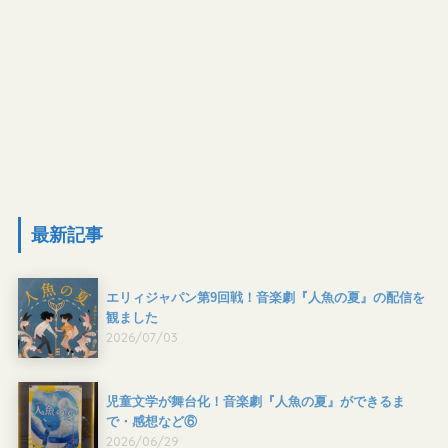
最新記事
エリィジャパン第9回戦！音楽劇『人魚の夏』の配信を
観ました
2026/07/03
児童文学が舞台化！音楽劇『人魚の夏』ができるま
で・感想など⑥
2026/06/29