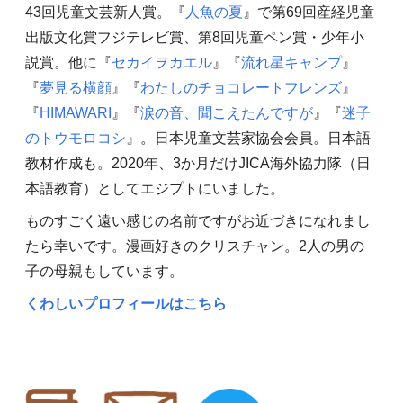
43回児童文芸新人賞。『
人魚の夏
』で第69回産経児童
出版文化賞フジテレビ賞、第8回児童ペン賞・少年小
説賞。他に『
セカイヲカエル
』『
流れ星キャンプ
』
『
夢見る横顔
』『
わたしのチョコレートフレンズ
』
『
HIMAWARI
』『
涙の音、聞こえたんですが
』『
迷子
のトウモロコシ
』。日本児童文芸家協会会員。日本語
教材作成も。2020年、3か月だけJICA海外協力隊（日
本語教育）としてエジプトにいました。
ものすごく遠い感じの名前ですがお近づきになれまし
たら幸いです。漫画好きのクリスチャン。2人の男の
子の母親もしています。
くわしいプロフィールはこちら