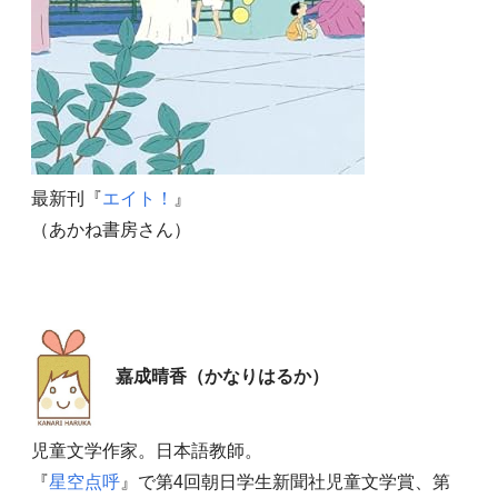
最新刊『
エイト！
』
（あかね書房さん）
嘉成晴香（かなりはるか）
児童文学作家。日本語教師。
『
星空点呼
』で第4回朝日学生新聞社児童文学賞、第