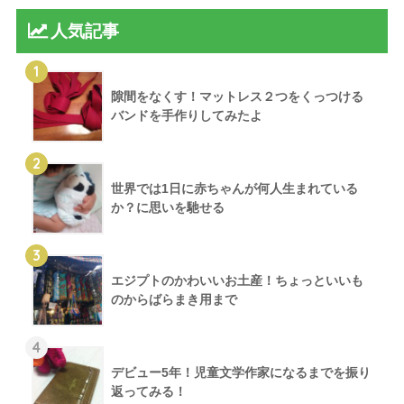
人気記事
1
隙間をなくす！マットレス２つをくっつける
バンドを手作りしてみたよ
2
世界では1日に赤ちゃんが何人生まれている
か？に思いを馳せる
3
エジプトのかわいいお土産！ちょっといいも
のからばらまき用まで
4
デビュー5年！児童文学作家になるまでを振り
返ってみる！