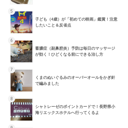
5
子ども（4歳）が「初めての映画」鑑賞！注意
したいこと＆反省点
6
蓄膿症（副鼻腔炎）予防は毎日のマッサージ
が効く！ひどくなる前にできる治し方
7
くまのぬいぐるみのオーバーオールをかぎ針
で編みました
8
シャトレーゼのポイントカードで！長野県小
海リエックスホテルへ行ってくるよ
9