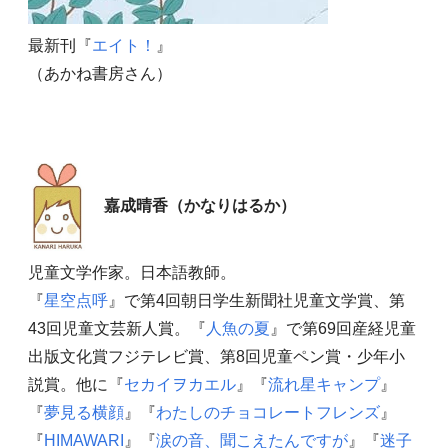
最新刊『
エイト！
』
（あかね書房さん）
嘉成晴香（かなりはるか）
児童文学作家。日本語教師。
『
星空点呼
』で第4回朝日学生新聞社児童文学賞、第
43回児童文芸新人賞。『
人魚の夏
』で第69回産経児童
出版文化賞フジテレビ賞、第8回児童ペン賞・少年小
説賞。他に『
セカイヲカエル
』『
流れ星キャンプ
』
『
夢見る横顔
』『
わたしのチョコレートフレンズ
』
『
HIMAWARI
』『
涙の音、聞こえたんですが
』『
迷子