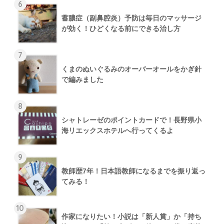
6
蓄膿症（副鼻腔炎）予防は毎日のマッサージ
が効く！ひどくなる前にできる治し方
7
くまのぬいぐるみのオーバーオールをかぎ針
で編みました
8
シャトレーゼのポイントカードで！長野県小
海リエックスホテルへ行ってくるよ
9
教師歴7年！日本語教師になるまでを振り返っ
てみる！
10
作家になりたい！小説は「新人賞」か「持ち