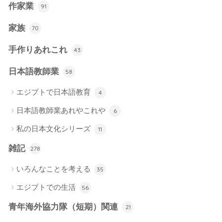
作家業
91
家族
70
手作りあれこれ
43
日本語教師業
58
エジプトで日本語教育
4
日本語教師業あれやこれや
6
私の日本文化シリーズ
11
雑記
278
いろんなことを考える
35
エジプトでの生活
56
青年海外協力隊（短期）関連
21