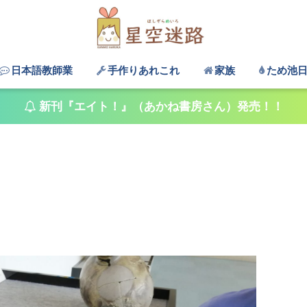
日本語教師業
手作りあれこれ
家族
ため池
新刊『エイト！』（あかね書房さん）発売！！