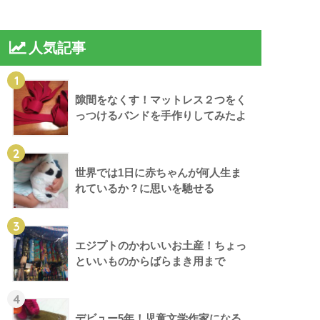
人気記事
1
隙間をなくす！マットレス２つをく
っつけるバンドを手作りしてみたよ
2
世界では1日に赤ちゃんが何人生ま
れているか？に思いを馳せる
3
エジプトのかわいいお土産！ちょっ
といいものからばらまき用まで
4
デビュー5年！児童文学作家になる