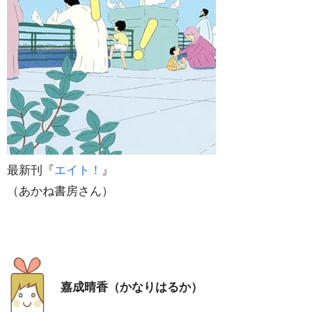
最新刊『
エイト！
』
（あかね書房さん）
嘉成晴香（かなりはるか）