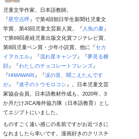
児童文学作家。日本語教師。
『
星空点呼
』で第4回朝日学生新聞社児童文
学賞、第43回児童文芸新人賞。『
人魚の夏
』
で第69回産経児童出版文化賞フジテレビ賞、
第8回児童ペン賞・少年小説賞。他に『
セカ
イヲカエル
』『
流れ星キャンプ
』『
夢見る横
顔
』『
わたしのチョコレートフレンズ
』
『
HIMAWARI
』『
涙の音、聞こえたんです
が
』『
迷子のトウモロコシ
』。日本児童文芸
家協会会員。日本語教材作成も。2020年、3
か月だけJICA海外協力隊（日本語教育）とし
てエジプトにいました。
ものすごく遠い感じの名前ですがお近づきに
なれましたら幸いです。漫画好きのクリスチ