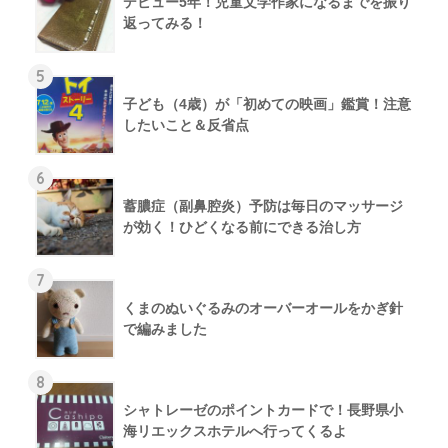
デビュー5年！児童文学作家になるまでを振り
返ってみる！
5
子ども（4歳）が「初めての映画」鑑賞！注意
したいこと＆反省点
6
蓄膿症（副鼻腔炎）予防は毎日のマッサージ
が効く！ひどくなる前にできる治し方
7
くまのぬいぐるみのオーバーオールをかぎ針
で編みました
8
シャトレーゼのポイントカードで！長野県小
海リエックスホテルへ行ってくるよ