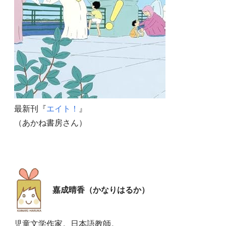
最新刊『
エイト！
』
（あかね書房さん）
嘉成晴香（かなりはるか）
児童文学作家。日本語教師。