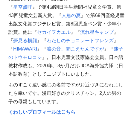
『
星空点呼
』で第4回朝日学生新聞社児童文学賞、第
43回児童文芸新人賞。『
人魚の夏
』で第69回産経児童
出版文化賞フジテレビ賞、第8回児童ペン賞・少年小
説賞。他に『
セカイヲカエル
』『
流れ星キャンプ
』
『
夢見る横顔
』『
わたしのチョコレートフレンズ
』
『
HIMAWARI
』『
涙の音、聞こえたんですが
』『
迷子
のトウモロコシ
』。日本児童文芸家協会会員。日本語
教材作成も。2020年、3か月だけJICA海外協力隊（日
本語教育）としてエジプトにいました。
ものすごく遠い感じの名前ですがお近づきになれまし
たら幸いです。漫画好きのクリスチャン。2人の男の
子の母親もしています。
くわしいプロフィールはこちら