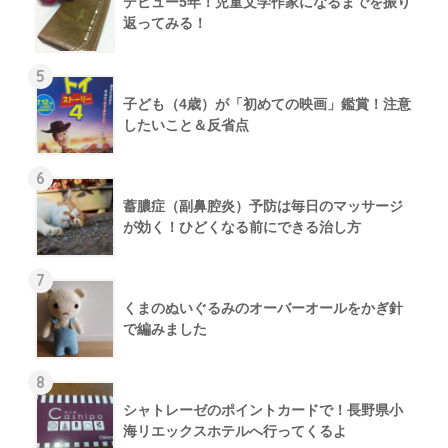
デビュー5年！児童文学作家になるまでを振り
返ってみる！
5
子ども（4歳）が「初めての映画」鑑賞！注意
したいこと＆反省点
6
蓄膿症（副鼻腔炎）予防は毎日のマッサージ
が効く！ひどくなる前にできる治し方
7
くまのぬいぐるみのオーバーオールをかぎ針
で編みました
8
シャトレーゼのポイントカードで！長野県小
海リエックスホテルへ行ってくるよ