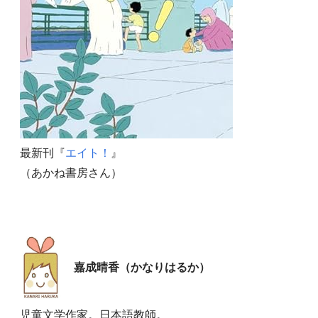
最新刊『
エイト！
』
（あかね書房さん）
嘉成晴香（かなりはるか）
児童文学作家。日本語教師。