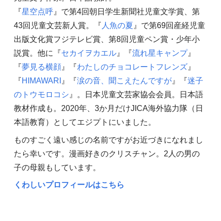
『
星空点呼
』で第4回朝日学生新聞社児童文学賞、第
43回児童文芸新人賞。『
人魚の夏
』で第69回産経児童
出版文化賞フジテレビ賞、第8回児童ペン賞・少年小
説賞。他に『
セカイヲカエル
』『
流れ星キャンプ
』
『
夢見る横顔
』『
わたしのチョコレートフレンズ
』
『
HIMAWARI
』『
涙の音、聞こえたんですが
』『
迷子
のトウモロコシ
』。日本児童文芸家協会会員。日本語
教材作成も。2020年、3か月だけJICA海外協力隊（日
本語教育）としてエジプトにいました。
ものすごく遠い感じの名前ですがお近づきになれまし
たら幸いです。漫画好きのクリスチャン。2人の男の
子の母親もしています。
くわしいプロフィールはこちら