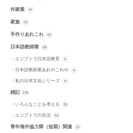
作家業
91
家族
70
手作りあれこれ
43
日本語教師業
58
エジプトで日本語教育
4
日本語教師業あれやこれや
6
私の日本文化シリーズ
11
雑記
278
いろんなことを考える
35
エジプトでの生活
56
青年海外協力隊（短期）関連
21