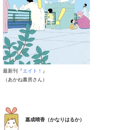
最新刊『
エイト！
』
（あかね書房さん）
嘉成晴香（かなりはるか）