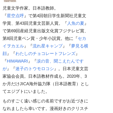
児童文学作家。日本語教師。
『
星空点呼
』で第4回朝日学生新聞社児童文
学賞、第43回児童文芸新人賞。『
人魚の夏
』
で第69回産経児童出版文化賞フジテレビ賞、
第8回児童ペン賞・少年小説賞。他に『
セカ
イヲカエル
』『
流れ星キャンプ
』『
夢見る横
顔
』『
わたしのチョコレートフレンズ
』
『
HIMAWARI
』『
涙の音、聞こえたんです
が
』『
迷子のトウモロコシ
』。日本児童文芸
家協会会員。日本語教材作成も。2020年、3
か月だけJICA海外協力隊（日本語教育）とし
てエジプトにいました。
ものすごく遠い感じの名前ですがお近づきに
なれましたら幸いです。漫画好きのクリスチ