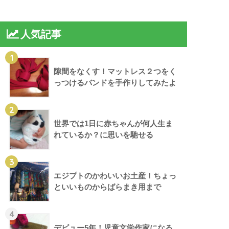
人気記事
1
隙間をなくす！マットレス２つをく
っつけるバンドを手作りしてみたよ
2
世界では1日に赤ちゃんが何人生ま
れているか？に思いを馳せる
3
エジプトのかわいいお土産！ちょっ
といいものからばらまき用まで
4
デビュー5年！児童文学作家になる