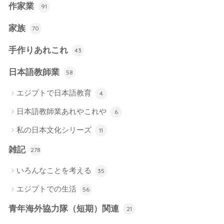
作家業
91
家族
70
手作りあれこれ
43
日本語教師業
58
エジプトで日本語教育
4
日本語教師業あれやこれや
6
私の日本文化シリーズ
11
雑記
278
いろんなことを考える
35
エジプトでの生活
56
青年海外協力隊（短期）関連
21