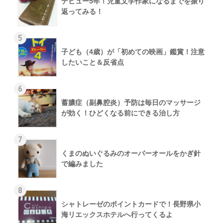
デビュー5年！児童文学作家になるまでを振り
返ってみる！
5
子ども（4歳）が「初めての映画」鑑賞！注意
したいこと＆反省点
6
蓄膿症（副鼻腔炎）予防は毎日のマッサージ
が効く！ひどくなる前にできる治し方
7
くまのぬいぐるみのオーバーオールをかぎ針
で編みました
8
シャトレーゼのポイントカードで！長野県小
海リエックスホテルへ行ってくるよ