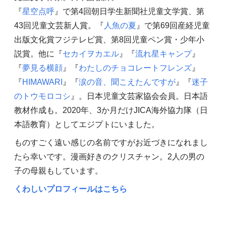
『
星空点呼
』で第4回朝日学生新聞社児童文学賞、第
43回児童文芸新人賞。『
人魚の夏
』で第69回産経児童
出版文化賞フジテレビ賞、第8回児童ペン賞・少年小
説賞。他に『
セカイヲカエル
』『
流れ星キャンプ
』
『
夢見る横顔
』『
わたしのチョコレートフレンズ
』
『
HIMAWARI
』『
涙の音、聞こえたんですが
』『
迷子
のトウモロコシ
』。日本児童文芸家協会会員。日本語
教材作成も。2020年、3か月だけJICA海外協力隊（日
本語教育）としてエジプトにいました。
ものすごく遠い感じの名前ですがお近づきになれまし
たら幸いです。漫画好きのクリスチャン。2人の男の
子の母親もしています。
くわしいプロフィールはこちら