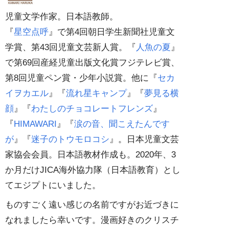
児童文学作家。日本語教師。
『
星空点呼
』で第4回朝日学生新聞社児童文
学賞、第43回児童文芸新人賞。『
人魚の夏
』
で第69回産経児童出版文化賞フジテレビ賞、
第8回児童ペン賞・少年小説賞。他に『
セカ
イヲカエル
』『
流れ星キャンプ
』『
夢見る横
顔
』『
わたしのチョコレートフレンズ
』
『
HIMAWARI
』『
涙の音、聞こえたんです
が
』『
迷子のトウモロコシ
』。日本児童文芸
家協会会員。日本語教材作成も。2020年、3
か月だけJICA海外協力隊（日本語教育）とし
てエジプトにいました。
ものすごく遠い感じの名前ですがお近づきに
なれましたら幸いです。漫画好きのクリスチ