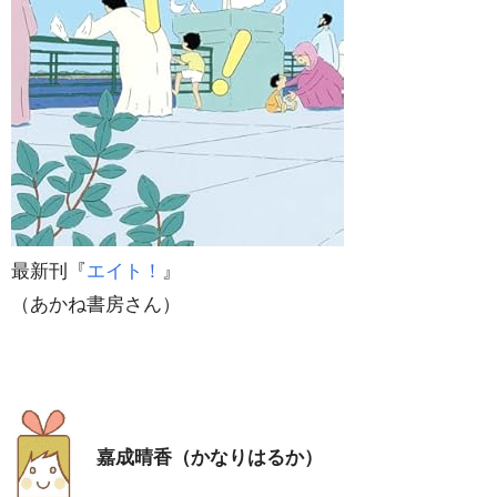
最新刊『
エイト！
』
（あかね書房さん）
嘉成晴香（かなりはるか）