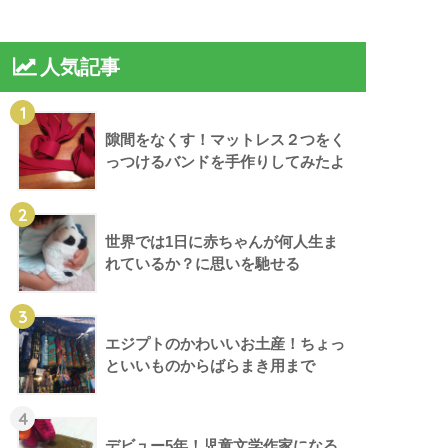
人気記事
1
隙間をなくす！マットレス２つをく
っつけるバンドを手作りしてみたよ
2
世界では1日に赤ちゃんが何人生ま
れているか？に思いを馳せる
3
エジプトのかわいいお土産！ちょっ
といいものからばらまき用まで
4
デビュー5年！児童文学作家になる