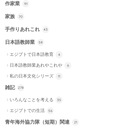
作家業
91
家族
70
手作りあれこれ
43
日本語教師業
58
エジプトで日本語教育
4
日本語教師業あれやこれや
6
私の日本文化シリーズ
11
雑記
278
いろんなことを考える
35
エジプトでの生活
56
青年海外協力隊（短期）関連
21