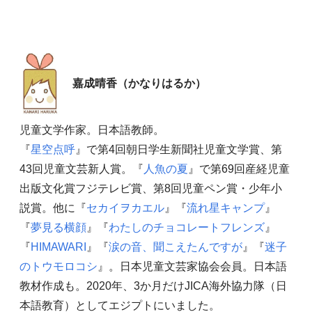
嘉成晴香（かなりはるか）
児童文学作家。日本語教師。
『
星空点呼
』で第4回朝日学生新聞社児童文学賞、第
43回児童文芸新人賞。『
人魚の夏
』で第69回産経児童
出版文化賞フジテレビ賞、第8回児童ペン賞・少年小
説賞。他に『
セカイヲカエル
』『
流れ星キャンプ
』
『
夢見る横顔
』『
わたしのチョコレートフレンズ
』
『
HIMAWARI
』『
涙の音、聞こえたんですが
』『
迷子
のトウモロコシ
』。日本児童文芸家協会会員。日本語
教材作成も。2020年、3か月だけJICA海外協力隊（日
本語教育）としてエジプトにいました。