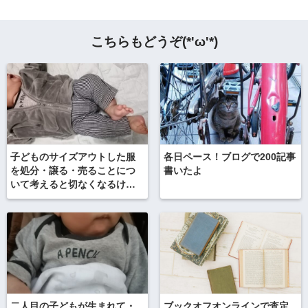
こちらもどうぞ(*'ω'*)
子どものサイズアウトした服
各日ペース！ブログで200記事
を処分・譲る・売ることにつ
書いたよ
いて考えると切なくなるけれ
ど
二人目の子どもが生まれて・
ブックオフオンラインで査定