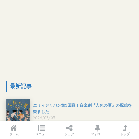
最新記事
エリィジャパン第9回戦！音楽劇『人魚の夏』の配信を
観ました
2026/07/03
ホーム
メニュー
シェア
フォロー
トップ
児童文学が舞台化！音楽劇『人魚の夏』ができるま