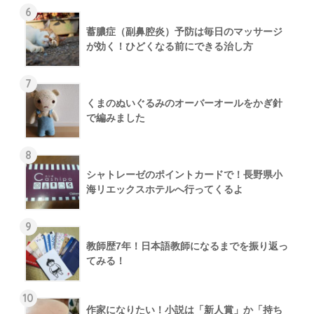
6
蓄膿症（副鼻腔炎）予防は毎日のマッサージ
が効く！ひどくなる前にできる治し方
7
くまのぬいぐるみのオーバーオールをかぎ針
で編みました
8
シャトレーゼのポイントカードで！長野県小
海リエックスホテルへ行ってくるよ
9
教師歴7年！日本語教師になるまでを振り返っ
てみる！
10
作家になりたい！小説は「新人賞」か「持ち