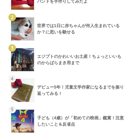
バンドを手作りしてみたよ
2
世界では1日に赤ちゃんが何人生まれている
か？に思いを馳せる
3
エジプトのかわいいお土産！ちょっといいも
のからばらまき用まで
4
デビュー5年！児童文学作家になるまでを振り
返ってみる！
5
子ども（4歳）が「初めての映画」鑑賞！注意
したいこと＆反省点