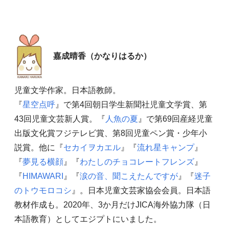
嘉成晴香（かなりはるか）
児童文学作家。日本語教師。
『
星空点呼
』で第4回朝日学生新聞社児童文学賞、第
43回児童文芸新人賞。『
人魚の夏
』で第69回産経児童
出版文化賞フジテレビ賞、第8回児童ペン賞・少年小
説賞。他に『
セカイヲカエル
』『
流れ星キャンプ
』
『
夢見る横顔
』『
わたしのチョコレートフレンズ
』
『
HIMAWARI
』『
涙の音、聞こえたんですが
』『
迷子
のトウモロコシ
』。日本児童文芸家協会会員。日本語
教材作成も。2020年、3か月だけJICA海外協力隊（日
本語教育）としてエジプトにいました。