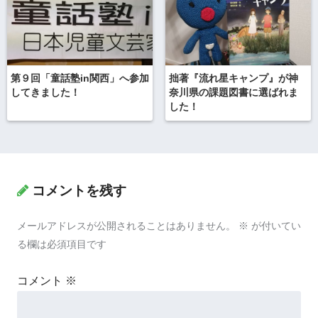
第９回「童話塾in関西」へ参加
拙著『流れ星キャンプ』が神
してきました！
奈川県の課題図書に選ばれま
した！
コメントを残す
メールアドレスが公開されることはありません。
※
が付いてい
る欄は必須項目です
コメント
※