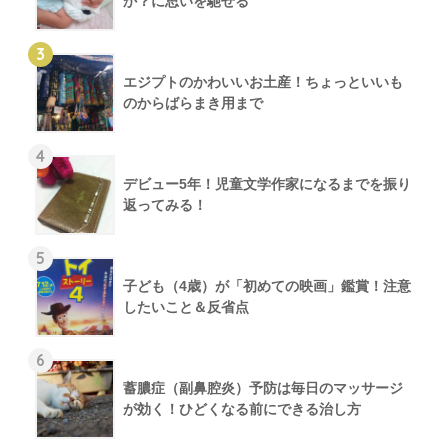
か？に思いを馳せる
3
エジプトのかわいいお土産！ちょっといいも
のからばらまき用まで
4
デビュー5年！児童文学作家になるまでを振り
返ってみる！
5
子ども（4歳）が「初めての映画」鑑賞！注意
したいこと＆反省点
6
蓄膿症（副鼻腔炎）予防は毎日のマッサージ
が効く！ひどくなる前にできる治し方