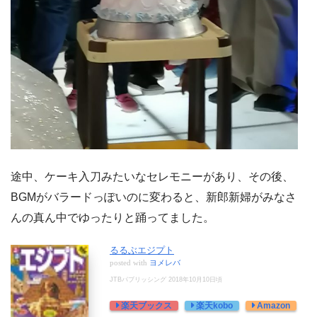
途中、ケーキ入刀みたいなセレモニーがあり、その後、
BGMがバラードっぽいのに変わると、新郎新婦がみなさ
んの真ん中でゆったりと踊ってました。
るるぶエジプト
posted with
ヨメレバ
JTBパブリッシング 2018年10月10日頃
楽天ブックス
楽天kobo
Amazon