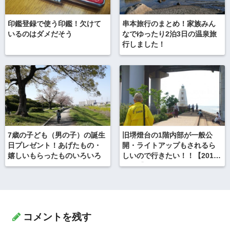
印鑑登録で使う印鑑！欠けて
串本旅行のまとめ！家族みん
いるのはダメだそう
なでゆったり2泊3日の温泉旅
行しました！
7歳の子ども（男の子）の誕生
旧堺燈台の1階内部が一般公
日プレゼント！あげたもの・
開・ライトアップもされるら
嬉しいもらったものいろいろ
しいので行きたい！！【2019
年7月】
コメントを残す