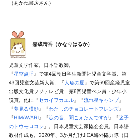
（あかね書房さん）
嘉成晴香（かなりはるか）
児童文学作家。日本語教師。
『
星空点呼
』で第4回朝日学生新聞社児童文学賞、第
43回児童文芸新人賞。『
人魚の夏
』で第69回産経児童
出版文化賞フジテレビ賞、第8回児童ペン賞・少年小
説賞。他に『
セカイヲカエル
』『
流れ星キャンプ
』
『
夢見る横顔
』『
わたしのチョコレートフレンズ
』
『
HIMAWARI
』『
涙の音、聞こえたんですが
』『
迷子
のトウモロコシ
』。日本児童文芸家協会会員。日本語
教材作成も。2020年、3か月だけJICA海外協力隊（日