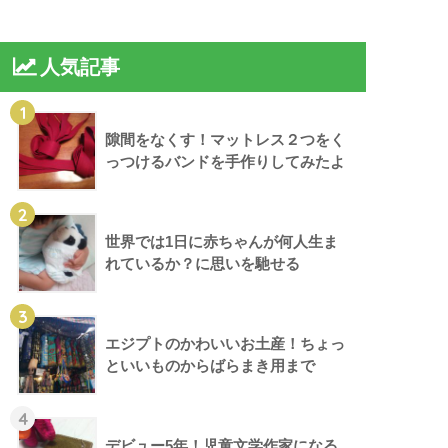
人気記事
1
隙間をなくす！マットレス２つをく
っつけるバンドを手作りしてみたよ
2
世界では1日に赤ちゃんが何人生ま
れているか？に思いを馳せる
3
エジプトのかわいいお土産！ちょっ
といいものからばらまき用まで
4
デビュー5年！児童文学作家になる