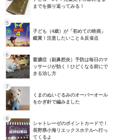
までを振り返ってみる！
5
子ども（4歳）が「初めての映画」
鑑賞！注意したいこと＆反省点
6
蓄膿症（副鼻腔炎）予防は毎日のマ
ッサージが効く！ひどくなる前にで
きる治し方
7
くまのぬいぐるみのオーバーオール
をかぎ針で編みました
8
シャトレーゼのポイントカードで！
長野県小海リエックスホテルへ行っ
てくるよ