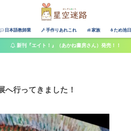
日本語教師業
手作りあれこれ
家族
ため池
新刊『エイト！』（あかね書房さん）発売！！
展へ行ってきました！