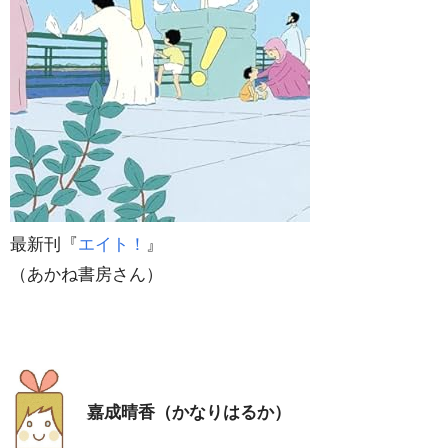
最新刊『
エイト！
』
（あかね書房さん）
嘉成晴香（かなりはるか）