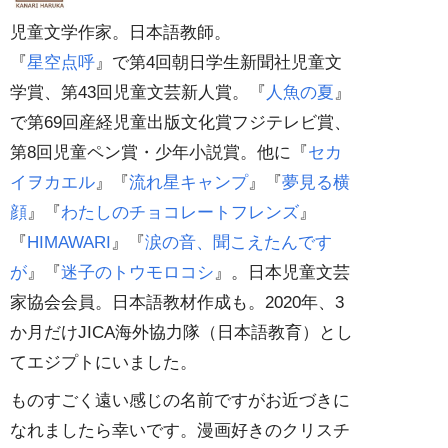
児童文学作家。日本語教師。
『
星空点呼
』で第4回朝日学生新聞社児童文
学賞、第43回児童文芸新人賞。『
人魚の夏
』
で第69回産経児童出版文化賞フジテレビ賞、
第8回児童ペン賞・少年小説賞。他に『
セカ
イヲカエル
』『
流れ星キャンプ
』『
夢見る横
顔
』『
わたしのチョコレートフレンズ
』
『
HIMAWARI
』『
涙の音、聞こえたんです
が
』『
迷子のトウモロコシ
』。日本児童文芸
家協会会員。日本語教材作成も。2020年、3
か月だけJICA海外協力隊（日本語教育）とし
てエジプトにいました。
ものすごく遠い感じの名前ですがお近づきに
なれましたら幸いです。漫画好きのクリスチ