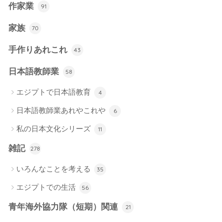
作家業
91
家族
70
手作りあれこれ
43
日本語教師業
58
エジプトで日本語教育
4
日本語教師業あれやこれや
6
私の日本文化シリーズ
11
雑記
278
いろんなことを考える
35
エジプトでの生活
56
青年海外協力隊（短期）関連
21