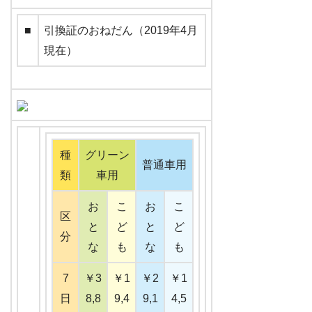
■
引換証のおねだん（2019年4月
現在）
種
グリーン
普通車用
類
車用
お
こ
お
こ
区
と
ど
と
ど
分
な
も
な
も
7
￥3
￥1
￥2
￥1
日
8,8
9,4
9,1
4,5