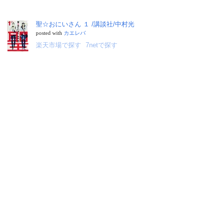
聖☆おにいさん １ /講談社/中村光
posted with
カエレバ
楽天市場で探す
7netで探す