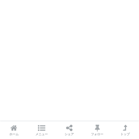
こちらもどうぞ(*'ω'*)
ホーム
メニュー
シェア
フォロー
トップ