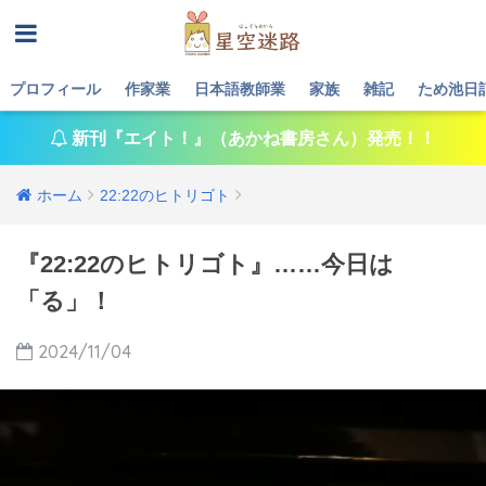
プロフィール
作家業
日本語教師業
家族
雑記
ため池日
新刊『エイト！』（あかね書房さん）発売！！
ホーム
22:22のヒトリゴト
『22:22のヒトリゴト』……今日は
「る」！
2024/11/04