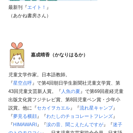
最新刊『
エイト！
』
（あかね書房さん）
嘉成晴香（かなりはるか）
児童文学作家。日本語教師。
『
星空点呼
』で第4回朝日学生新聞社児童文学賞、第
43回児童文芸新人賞。『
人魚の夏
』で第69回産経児童
出版文化賞フジテレビ賞、第8回児童ペン賞・少年小
説賞。他に『
セカイヲカエル
』『
流れ星キャンプ
』
『
夢見る横顔
』『
わたしのチョコレートフレンズ
』
『
HIMAWARI
』『
涙の音、聞こえたんですが
』『
迷子
のトウモロコシ
』。日本児童文芸家協会会員。日本語