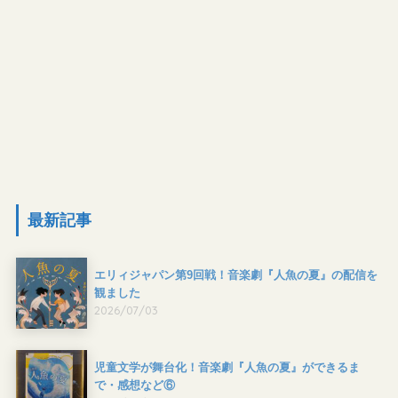
最新記事
エリィジャパン第9回戦！音楽劇『人魚の夏』の配信を
観ました
2026/07/03
児童文学が舞台化！音楽劇『人魚の夏』ができるま
で・感想など⑥