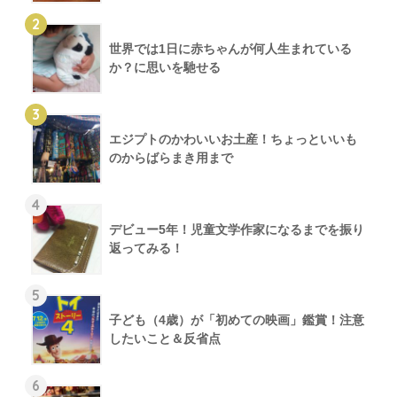
2
世界では1日に赤ちゃんが何人生まれている
か？に思いを馳せる
3
エジプトのかわいいお土産！ちょっといいも
のからばらまき用まで
4
デビュー5年！児童文学作家になるまでを振り
返ってみる！
5
子ども（4歳）が「初めての映画」鑑賞！注意
したいこと＆反省点
6