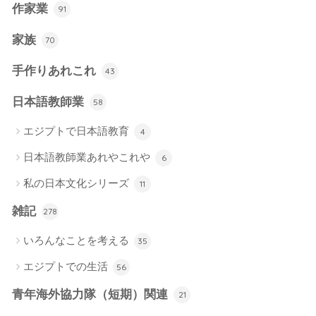
作家業
91
家族
70
手作りあれこれ
43
日本語教師業
58
エジプトで日本語教育
4
日本語教師業あれやこれや
6
私の日本文化シリーズ
11
雑記
278
いろんなことを考える
35
エジプトでの生活
56
青年海外協力隊（短期）関連
21