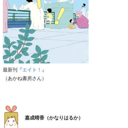
最新刊『
エイト！
』
（あかね書房さん）
嘉成晴香（かなりはるか）