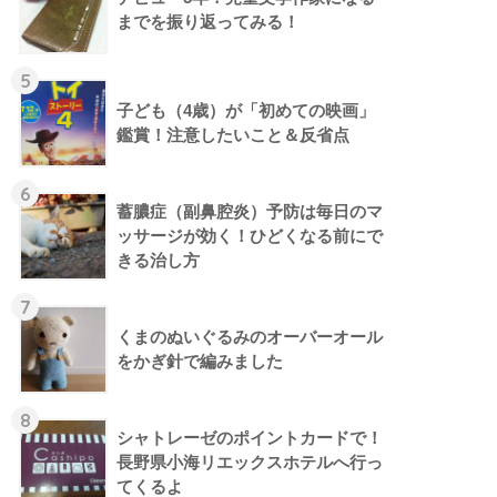
までを振り返ってみる！
5
子ども（4歳）が「初めての映画」
鑑賞！注意したいこと＆反省点
6
蓄膿症（副鼻腔炎）予防は毎日のマ
ッサージが効く！ひどくなる前にで
きる治し方
7
くまのぬいぐるみのオーバーオール
をかぎ針で編みました
8
シャトレーゼのポイントカードで！
長野県小海リエックスホテルへ行っ
てくるよ