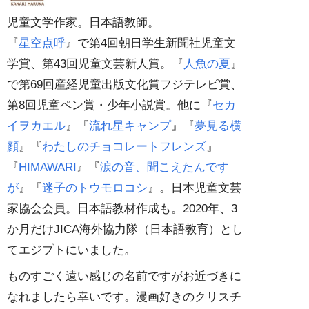
児童文学作家。日本語教師。
『
星空点呼
』で第4回朝日学生新聞社児童文
学賞、第43回児童文芸新人賞。『
人魚の夏
』
で第69回産経児童出版文化賞フジテレビ賞、
第8回児童ペン賞・少年小説賞。他に『
セカ
イヲカエル
』『
流れ星キャンプ
』『
夢見る横
顔
』『
わたしのチョコレートフレンズ
』
『
HIMAWARI
』『
涙の音、聞こえたんです
が
』『
迷子のトウモロコシ
』。日本児童文芸
家協会会員。日本語教材作成も。2020年、3
か月だけJICA海外協力隊（日本語教育）とし
てエジプトにいました。
ものすごく遠い感じの名前ですがお近づきに
なれましたら幸いです。漫画好きのクリスチ