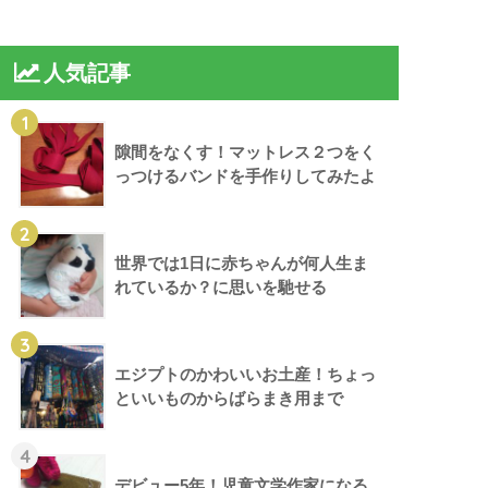
人気記事
1
隙間をなくす！マットレス２つをく
っつけるバンドを手作りしてみたよ
2
世界では1日に赤ちゃんが何人生ま
れているか？に思いを馳せる
3
エジプトのかわいいお土産！ちょっ
といいものからばらまき用まで
4
デビュー5年！児童文学作家になる