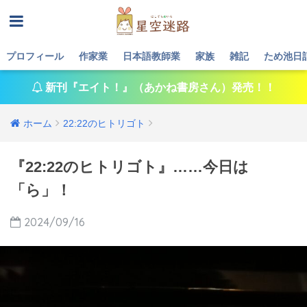
プロフィール
作家業
日本語教師業
家族
雑記
ため池日
新刊『エイト！』（あかね書房さん）発売！！
ホーム
22:22のヒトリゴト
『22:22のヒトリゴト』……今日は
「ら」！
2024/09/16