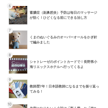
6
蓄膿症（副鼻腔炎）予防は毎日のマッサージ
が効く！ひどくなる前にできる治し方
7
くまのぬいぐるみのオーバーオールをかぎ針
で編みました
8
シャトレーゼのポイントカードで！長野県小
海リエックスホテルへ行ってくるよ
9
教師歴7年！日本語教師になるまでを振り返っ
てみる！
10